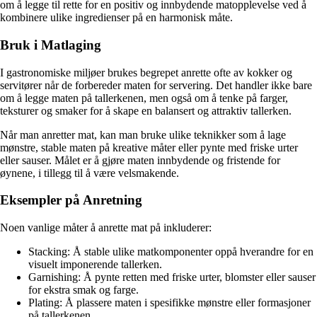
om å legge til rette for en positiv og innbydende matopplevelse ved å
kombinere ulike ingredienser på en harmonisk måte.
Bruk i Matlaging
I gastronomiske miljøer brukes begrepet anrette ofte av kokker og
servitører når de forbereder maten for servering. Det handler ikke bare
om å legge maten på tallerkenen, men også om å tenke på farger,
teksturer og smaker for å skape en balansert og attraktiv tallerken.
Når man anretter mat, kan man bruke ulike teknikker som å lage
mønstre, stable maten på kreative måter eller pynte med friske urter
eller sauser. Målet er å gjøre maten innbydende og fristende for
øynene, i tillegg til å være velsmakende.
Eksempler på Anretning
Noen vanlige måter å anrette mat på inkluderer:
Stacking: Å stable ulike matkomponenter oppå hverandre for en
visuelt imponerende tallerken.
Garnishing: Å pynte retten med friske urter, blomster eller sauser
for ekstra smak og farge.
Plating: Å plassere maten i spesifikke mønstre eller formasjoner
på tallerkenen.