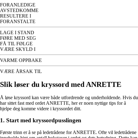
FORANLEDIGE
AVSTEDKOMME
RESULTERE I
FORANSTALTE
LAGE I STAND
FØRE MED SEG
FÅ TIL FØLGE
VÆRE SKYLD I
VARME OPPBAKE
VÆRE ÅRSAK TIL
Slik løser du kryssord med ANRETTE
Å løse kryssord kan være både utfordrende og underholdende. Hvis du
har sittet fast med ordet ANRETTE, her er noen nyttige tips for å
hjelpe deg komme videre i kryssordet ditt.
1. Start med kryssordpusslingen
Første trinn er å se på ledetrådene for ANRETTE. Ofte vil ledetrådene
inneholde hint om antall bokstaver i ordet og dets betydning. Dette kan