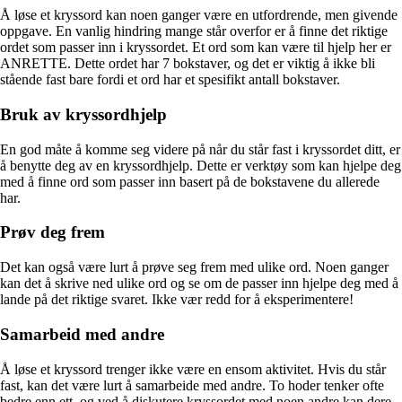
Å løse et kryssord kan noen ganger være en utfordrende, men givende
oppgave. En vanlig hindring mange står overfor er å finne det riktige
ordet som passer inn i kryssordet. Et ord som kan være til hjelp her er
ANRETTE. Dette ordet har 7 bokstaver, og det er viktig å ikke bli
stående fast bare fordi et ord har et spesifikt antall bokstaver.
Bruk av kryssordhjelp
En god måte å komme seg videre på når du står fast i kryssordet ditt, er
å benytte deg av en kryssordhjelp. Dette er verktøy som kan hjelpe deg
med å finne ord som passer inn basert på de bokstavene du allerede
har.
Prøv deg frem
Det kan også være lurt å prøve seg frem med ulike ord. Noen ganger
kan det å skrive ned ulike ord og se om de passer inn hjelpe deg med å
lande på det riktige svaret. Ikke vær redd for å eksperimentere!
Samarbeid med andre
Å løse et kryssord trenger ikke være en ensom aktivitet. Hvis du står
fast, kan det være lurt å samarbeide med andre. To hoder tenker ofte
bedre enn ett, og ved å diskutere kryssordet med noen andre kan dere