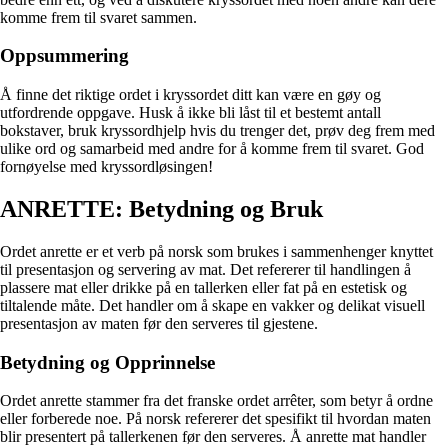
komme frem til svaret sammen.
Oppsummering
Å finne det riktige ordet i kryssordet ditt kan være en gøy og
utfordrende oppgave. Husk å ikke bli låst til et bestemt antall
bokstaver, bruk kryssordhjelp hvis du trenger det, prøv deg frem med
ulike ord og samarbeid med andre for å komme frem til svaret. God
fornøyelse med kryssordløsingen!
ANRETTE: Betydning og Bruk
Ordet anrette er et verb på norsk som brukes i sammenhenger knyttet
til presentasjon og servering av mat. Det refererer til handlingen å
plassere mat eller drikke på en tallerken eller fat på en estetisk og
tiltalende måte. Det handler om å skape en vakker og delikat visuell
presentasjon av maten før den serveres til gjestene.
Betydning og Opprinnelse
Ordet anrette stammer fra det franske ordet arrêter, som betyr å ordne
eller forberede noe. På norsk refererer det spesifikt til hvordan maten
blir presentert på tallerkenen før den serveres. Å anrette mat handler