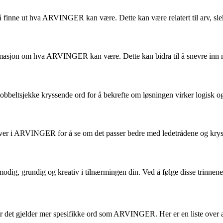
 å finne ut hva ARVINGER kan være. Dette kan være relatert til arv, sle
rmasjon om hva ARVINGER kan være. Dette kan bidra til å snevre inn mu
beltsjekke kryssende ord for å bekrefte om løsningen virker logisk og 
staver i ARVINGER for å se om det passer bedre med ledetrådene og kry
g, grundig og kreativ i tilnærmingen din. Ved å følge disse trinnene og
når det gjelder mer spesifikke ord som ARVINGER. Her er en liste over