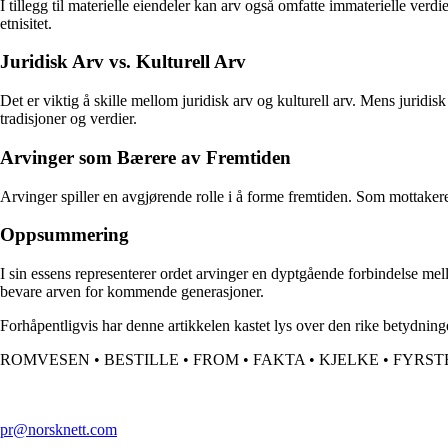
I tillegg til materielle eiendeler kan arv også omfatte immaterielle verdi
etnisitet.
Juridisk Arv vs. Kulturell Arv
Det er viktig å skille mellom juridisk arv og kulturell arv. Mens juridis
tradisjoner og verdier.
Arvinger som Bærere av Fremtiden
Arvinger spiller en avgjørende rolle i å forme fremtiden. Som mottaker
Oppsummering
I sin essens representerer ordet arvinger en dyptgående forbindelse mel
bevare arven for kommende generasjoner.
Forhåpentligvis har denne artikkelen kastet lys over den rike betydning
ROMVESEN
•
BESTILLE
•
FROM
•
FAKTA
•
KJELKE
•
FYRST
pr@norsknett.com