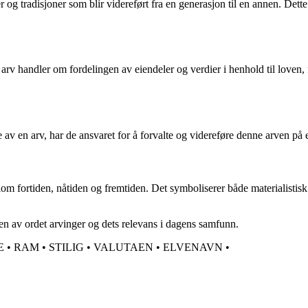
er og tradisjoner som blir videreført fra en generasjon til en annen. Dett
k arv handler om fordelingen av eiendeler og verdier i henhold til loven,
e av en arv, har de ansvaret for å forvalte og videreføre denne arven p
lom fortiden, nåtiden og fremtiden. Det symboliserer både materialistisk
en av ordet arvinger og dets relevans i dagens samfunn.
E
•
RAM
•
STILIG
•
VALUTAEN
•
ELVENAVN
•