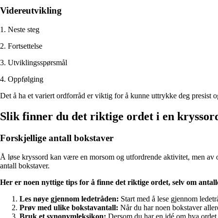
Videreutvikling
1. Neste steg
2. Fortsettelse
3. Utviklingsspørsmål
4. Oppfølging
Det å ha et variert ordforråd er viktig for å kunne uttrykke deg presist
Slik finner du det riktige ordet i en kryssor
Forskjellige antall bokstaver
Å løse kryssord kan være en morsom og utfordrende aktivitet, men av og 
antall bokstaver.
Her er noen nyttige tips for å finne det riktige ordet, selv om antal
Les nøye gjennom ledetråden:
Start med å lese gjennom ledetrå
Prøv med ulike bokstavantall:
Når du har noen bokstaver allere
Bruk et synonymleksikon:
Dersom du har en idé om hva ordet be