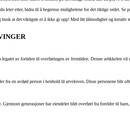
eter etter, bidra til å begrense mulighetene for det riktige ordet. Se p
g husk at det viktigste er å ikke gi opp! Med litt tålmodighet og kreativ 
ARVINGER
legatet av fortiden til overføringen av fremtiden. Denne artikkelen vil
idler fra en avdød person i henhold til arveloven. Disse personene blir of
ur. Gjennom generasjoner har eiendeler blitt overført fra foreldre til b