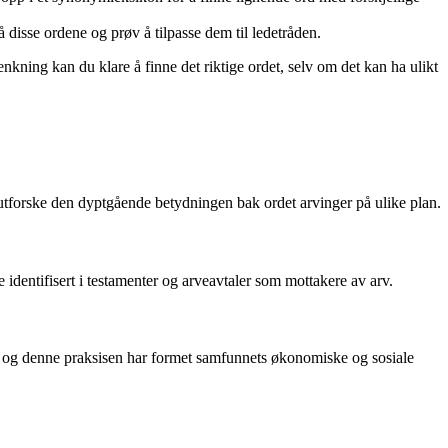
å disse ordene og prøv å tilpasse dem til ledetråden.
tenkning kan du klare å finne det riktige ordet, selv om det kan ha ulikt
 utforske den dyptgående betydningen bak ordet arvinger på ulike plan.
te identifisert i testamenter og arveavtaler som mottakere av arv.
arn, og denne praksisen har formet samfunnets økonomiske og sosiale