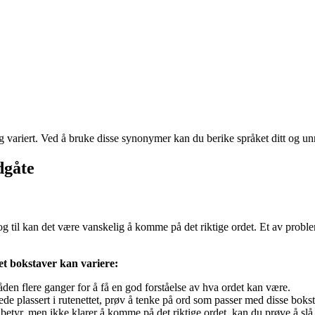
 og variert. Ved å bruke disse synonymer kan du berike språket ditt og u
dgåte
til kan det være vanskelig å komme på det riktige ordet. Et av probleme
let bokstaver kan variere:
den flere ganger for å få en god forståelse av hva ordet kan være.
de plassert i rutenettet, prøv å tenke på ord som passer med disse boks
tyr, men ikke klarer å komme på det riktige ordet, kan du prøve å slå 