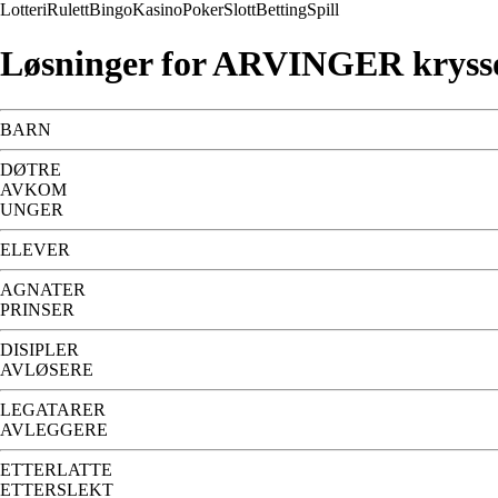
Lotteri
Rulett
Bingo
Kasino
Poker
Slott
Betting
Spill
Løsninger for ARVINGER kryss
BARN
DØTRE
AVKOM
UNGER
ELEVER
AGNATER
PRINSER
DISIPLER
AVLØSERE
LEGATARER
AVLEGGERE
ETTERLATTE
ETTERSLEKT