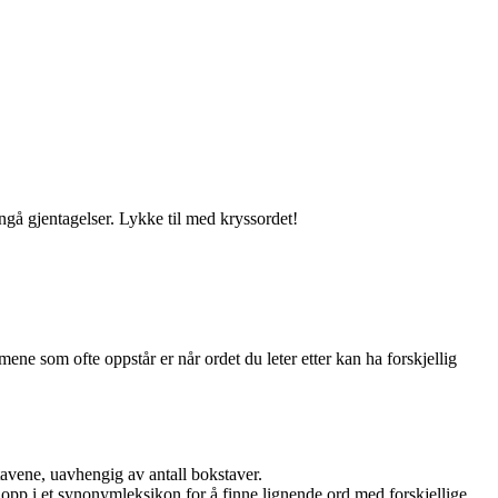
nngå gjentagelser. Lykke til med kryssordet!
ne som ofte oppstår er når ordet du leter etter kan ha forskjellig
tavene, uavhengig av antall bokstaver.
opp i et synonymleksikon for å finne lignende ord med forskjellige