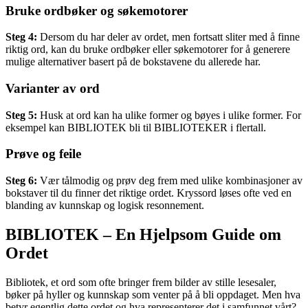
Bruke ordbøker og søkemotorer
Steg 4:
Dersom du har deler av ordet, men fortsatt sliter med å finne
riktig ord, kan du bruke ordbøker eller søkemotorer for å generere
mulige alternativer basert på de bokstavene du allerede har.
Varianter av ord
Steg 5:
Husk at ord kan ha ulike former og bøyes i ulike former. For
eksempel kan BIBLIOTEK bli til BIBLIOTEKER i flertall.
Prøve og feile
Steg 6:
Vær tålmodig og prøv deg frem med ulike kombinasjoner av
bokstaver til du finner det riktige ordet. Kryssord løses ofte ved en
blanding av kunnskap og logisk resonnement.
BIBLIOTEK – En Hjelpsom Guide om
Ordet
Bibliotek, et ord som ofte bringer frem bilder av stille lesesaler,
bøker på hyller og kunnskap som venter på å bli oppdaget. Men hva
betyr egentlig dette ordet og hva representerer det i samfunnet vårt?