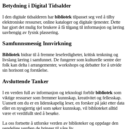
Betydning i Digital Tidsalder
I den digitale tidsalderen har
bibliotek
tilpasset seg ved å tilby
elektroniske ressurser, online kataloger og digitale tjenester. Dette
har gjort det mulig for brukere å få tilgang til informasjon og læring
uavhengig av fysisk plassering.
Samfunnsmessig Innvirkning
Bibliotek
bidrar til å fremme leseferdigheter, kritisk tenkning og
livslang læring i samfunnet. De fungerer som kulturelle sentre der
folk kan delta i arrangementer, workshops og debatter for å utvide
sin horisont og forståelse.
Avsluttende Tanker
I en verden full av informasjon og teknologi forblir
bibliotek
som
viktige ressurser som fremmer kunnskap, kreativitet og fellesskap.
Uansett om du er en lidenskapelig leser, en forsker på jakt etter data
eller en nysgjerrig sjel som søker kunnskap, vil biblioteket alltid
være et verdifullt sted å besøke.
La oss fortsette å utforske verden av biblioteker og oppdage den
uendelige verdien de bringer til våre liv.