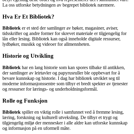
La oss utforske betydningen av begrepet bibliotek nærmere.
Hva Er Et Bibliotek?
Bibliotek
er et sted der samlinger av bøker, magasiner, aviser,
tidsskrifter og andre former for skrevet materiale er tilgjengelig for
lån eller lesing. Bibliotek kan også inneholde digitale ressurser,
lydbøker, musikk og videoer for allmennheten.
Historie og Utvikling
Bibliotek
har en lang historie som kan spores tilbake til antikken,
der samlinger av leirtavler og papyrusruller ble oppbevart for å
bevare kunnskap og historie. I dag har bibliotek utviklet seg til
moderne informasjonssentre som tilbyr et bredt spekter av tjenester
og ressurser for lærings- og underholdningsformål.
Rolle og Funksjon
Bibliotek
spiller en viktig rolle i samfunnet ved å fremme lesing,
læring, forskning og kulturell utveksling. De tilbyr et trygt og
tilgjengelig miljø der mennesker i alle aldre kan utforske kunnskap
og informasjon på en uformell måte.