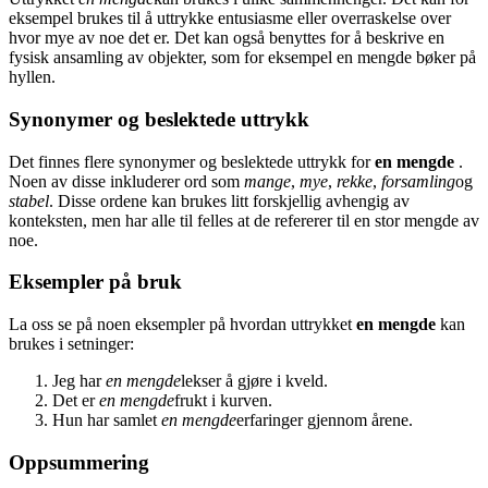
eksempel brukes til å uttrykke entusiasme eller overraskelse over
hvor mye av noe det er. Det kan også benyttes for å beskrive en
fysisk ansamling av objekter, som for eksempel en mengde bøker på
hyllen.
Synonymer og beslektede uttrykk
Det finnes flere synonymer og beslektede uttrykk for
en mengde
.
Noen av disse inkluderer ord som
mange
,
mye
,
rekke
,
forsamling
og
stabel
. Disse ordene kan brukes litt forskjellig avhengig av
konteksten, men har alle til felles at de refererer til en stor mengde av
noe.
Eksempler på bruk
La oss se på noen eksempler på hvordan uttrykket
en mengde
kan
brukes i setninger:
Jeg har
en mengde
lekser å gjøre i kveld.
Det er
en mengde
frukt i kurven.
Hun har samlet
en mengde
erfaringer gjennom årene.
Oppsummering