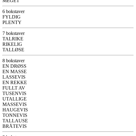
MEGET
6 bokstaver
FYLDIG
PLENTY
7 bokstaver
TALRIKE
RIKELIG
TALLØSE
8 bokstaver
EN DRØSS
EN MASSE
LASSEVIS
EN REKKE
FULLT AV
TUSENVIS
UTALLIGE
MASSEVIS
HAUGEVIS
TONNEVIS
TALLAUSE
BRÅTEVIS