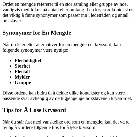
Ordet en mengde refererer til en stor samling eller gruppe av noe,
vanligvis med fokus på antall eller omfang. I en kryssordkontekst er
det viktig å finne synonymer som passer inn i ledetråden og antall
bokstaver.
Synonymer for En Mengde
Når du leter etter alternativer for en mengde i et kryssord, kan
følgende synonymer være nyttige:
Flerfoldighet
Storhet
Flertall
Mylder
Gruppe
Disse ordene kan bidra til å dekke ulike kontekster og kan være
passende svar avhengig av de tilgjengelige bokstavene i kryssordet.
Tips for Å Løse Kryssord
Når du står fast med vanskelige ord som en mengde, kan det være
nyttig å vurdere følgende tips for å løse kryssord: