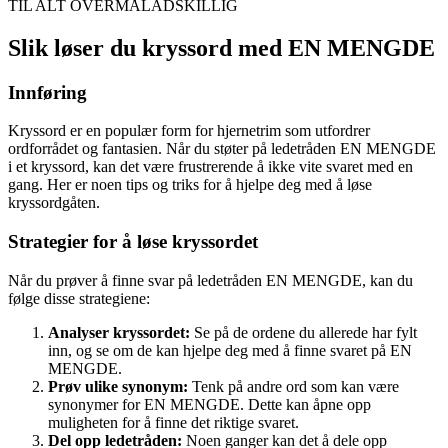
TIL ALT OVERMÅLADSKILLIG
Slik løser du kryssord med EN MENGDE
Innføring
Kryssord er en populær form for hjernetrim som utfordrer
ordforrådet og fantasien. Når du støter på ledetråden EN MENGDE
i et kryssord, kan det være frustrerende å ikke vite svaret med en
gang. Her er noen tips og triks for å hjelpe deg med å løse
kryssordgåten.
Strategier for å løse kryssordet
Når du prøver å finne svar på ledetråden EN MENGDE, kan du
følge disse strategiene:
Analyser kryssordet:
Se på de ordene du allerede har fylt
inn, og se om de kan hjelpe deg med å finne svaret på EN
MENGDE.
Prøv ulike synonym:
Tenk på andre ord som kan være
synonymer for EN MENGDE. Dette kan åpne opp
muligheten for å finne det riktige svaret.
Del opp ledetråden:
Noen ganger kan det å dele opp