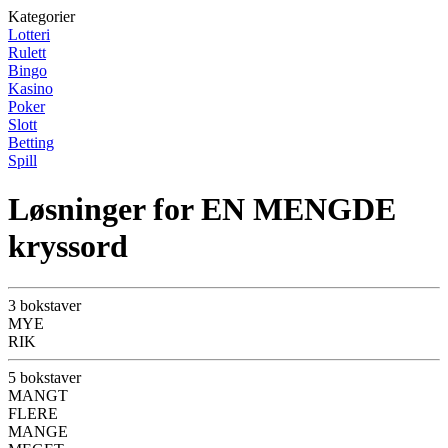
Kategorier
Lotteri
Rulett
Bingo
Kasino
Poker
Slott
Betting
Spill
Løsninger for EN MENGDE
kryssord
3 bokstaver
MYE
RIK
5 bokstaver
MANGT
FLERE
MANGE