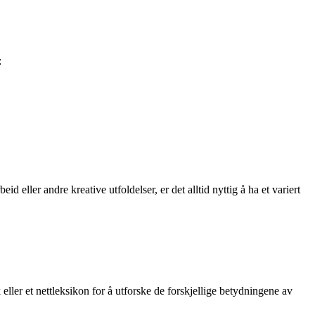
:
d eller andre kreative utfoldelser, er det alltid nyttig å ha et variert
eller et nettleksikon for å utforske de forskjellige betydningene av