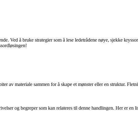
de. Ved å bruke strategier som å lese ledetrådene nøye, sjekke kryssord
ssordløsingen!
iter av materiale sammen for å skape et mønster eller en struktur. Fletning
krivelser og begreper som kan relateres til denne handlingen. Her er en l