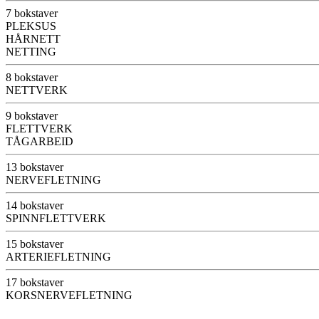
7 bokstaver
PLEKSUS
HÅRNETT
NETTING
8 bokstaver
NETTVERK
9 bokstaver
FLETTVERK
TÅGARBEID
13 bokstaver
NERVEFLETNING
14 bokstaver
SPINNFLETTVERK
15 bokstaver
ARTERIEFLETNING
17 bokstaver
KORSNERVEFLETNING