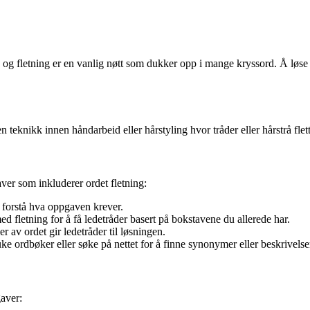
og fletning er en vanlig nøtt som dukker opp i mange kryssord. Å løse 
l en teknikk innen håndarbeid eller hårstyling hvor tråder eller hårstrå fl
ver som inkluderer ordet fletning:
å forstå hva oppgaven krever.
 fletning for å få ledetråder basert på bokstavene du allerede har.
r av ordet gir ledetråder til løsningen.
uke ordbøker eller søke på nettet for å finne synonymer eller beskrivels
aver: