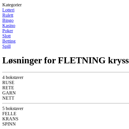
Kategorier
Lotteri
Rulett
Bingo
Kasino
Poker
Slott
Betting
Spill
Løsninger for FLETNING kryss
4 bokstaver
RUSE
RETE
GARN
NETT
5 bokstaver
FELLE
KRANS
SPINN