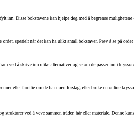
fylt inn. Disse bokstavene kan hjelpe deg med å begrense mulighetene og
 ordet, spesielt når det kan ha ulikt antall bokstaver. Prøv å se på ordet
g fram ved å skrive inn ulike alternativer og se om de passer inn i kryss
enner eller familie om de har noen forslag, eller bruke en online kryssor
og strukturer ved å veve sammen tråder, hår eller materiale. Denne kuns