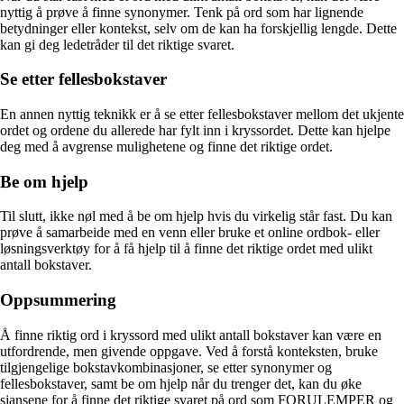
nyttig å prøve å finne synonymer. Tenk på ord som har lignende
betydninger eller kontekst, selv om de kan ha forskjellig lengde. Dette
kan gi deg ledetråder til det riktige svaret.
Se etter fellesbokstaver
En annen nyttig teknikk er å se etter fellesbokstaver mellom det ukjente
ordet og ordene du allerede har fylt inn i kryssordet. Dette kan hjelpe
deg med å avgrense mulighetene og finne det riktige ordet.
Be om hjelp
Til slutt, ikke nøl med å be om hjelp hvis du virkelig står fast. Du kan
prøve å samarbeide med en venn eller bruke et online ordbok- eller
løsningsverktøy for å få hjelp til å finne det riktige ordet med ulikt
antall bokstaver.
Oppsummering
Å finne riktig ord i kryssord med ulikt antall bokstaver kan være en
utfordrende, men givende oppgave. Ved å forstå konteksten, bruke
tilgjengelige bokstavkombinasjoner, se etter synonymer og
fellesbokstaver, samt be om hjelp når du trenger det, kan du øke
sjansene for å finne det riktige svaret på ord som FORULEMPER og