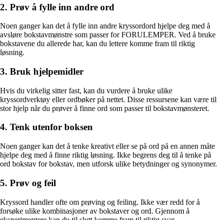
2. Prøv å fylle inn andre ord
Noen ganger kan det å fylle inn andre kryssordord hjelpe deg med å
avsløre bokstavmønstre som passer for FORULEMPER. Ved å bruke
bokstavene du allerede har, kan du lettere komme fram til riktig
løsning.
3. Bruk hjelpemidler
Hvis du virkelig sitter fast, kan du vurdere å bruke ulike
kryssordverktøy eller ordbøker på nettet. Disse ressursene kan være til
stor hjelp når du prøver å finne ord som passer til bokstavmønsteret.
4. Tenk utenfor boksen
Noen ganger kan det å tenke kreativt eller se på ord på en annen måte
hjelpe deg med å finne riktig løsning. Ikke begrens deg til å tenke på
ord bokstav for bokstav, men utforsk ulike betydninger og synonymer.
5. Prøv og feil
Kryssord handler ofte om prøving og feiling. Ikke vær redd for å
forsøke ulike kombinasjoner av bokstaver og ord. Gjennom å
eksperimentere kan du til slutt komme fram til riktig svar.