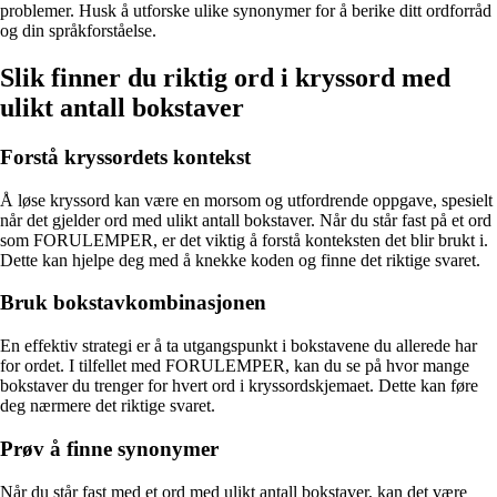
problemer. Husk å utforske ulike synonymer for å berike ditt ordforråd
og din språkforståelse.
Slik finner du riktig ord i kryssord med
ulikt antall bokstaver
Forstå kryssordets kontekst
Å løse kryssord kan være en morsom og utfordrende oppgave, spesielt
når det gjelder ord med ulikt antall bokstaver. Når du står fast på et ord
som FORULEMPER, er det viktig å forstå konteksten det blir brukt i.
Dette kan hjelpe deg med å knekke koden og finne det riktige svaret.
Bruk bokstavkombinasjonen
En effektiv strategi er å ta utgangspunkt i bokstavene du allerede har
for ordet. I tilfellet med FORULEMPER, kan du se på hvor mange
bokstaver du trenger for hvert ord i kryssordskjemaet. Dette kan føre
deg nærmere det riktige svaret.
Prøv å finne synonymer
Når du står fast med et ord med ulikt antall bokstaver, kan det være