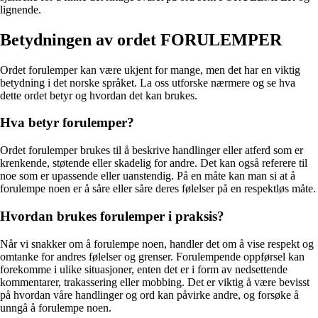
lignende.
Betydningen av ordet FORULEMPER
Ordet forulemper kan være ukjent for mange, men det har en viktig
betydning i det norske språket. La oss utforske nærmere og se hva
dette ordet betyr og hvordan det kan brukes.
Hva betyr forulemper?
Ordet forulemper brukes til å beskrive handlinger eller atferd som er
krenkende, støtende eller skadelig for andre. Det kan også referere til
noe som er upassende eller uanstendig. På en måte kan man si at å
forulempe noen er å såre eller såre deres følelser på en respektløs måte.
Hvordan brukes forulemper i praksis?
Når vi snakker om å forulempe noen, handler det om å vise respekt og
omtanke for andres følelser og grenser. Forulempende oppførsel kan
forekomme i ulike situasjoner, enten det er i form av nedsettende
kommentarer, trakassering eller mobbing. Det er viktig å være bevisst
på hvordan våre handlinger og ord kan påvirke andre, og forsøke å
unngå å forulempe noen.