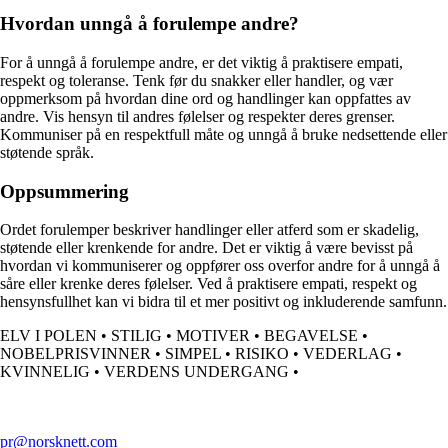
Hvordan unngå å forulempe andre?
For å unngå å forulempe andre, er det viktig å praktisere empati,
respekt og toleranse. Tenk før du snakker eller handler, og vær
oppmerksom på hvordan dine ord og handlinger kan oppfattes av
andre. Vis hensyn til andres følelser og respekter deres grenser.
Kommuniser på en respektfull måte og unngå å bruke nedsettende eller
støtende språk.
Oppsummering
Ordet forulemper beskriver handlinger eller atferd som er skadelig,
støtende eller krenkende for andre. Det er viktig å være bevisst på
hvordan vi kommuniserer og oppfører oss overfor andre for å unngå å
såre eller krenke deres følelser. Ved å praktisere empati, respekt og
hensynsfullhet kan vi bidra til et mer positivt og inkluderende samfunn.
ELV I POLEN
•
STILIG
•
MOTIVER
•
BEGAVELSE
•
NOBELPRISVINNER
•
SIMPEL
•
RISIKO
•
VEDERLAG
•
KVINNELIG
•
VERDENS UNDERGANG
•
pr@norsknett.com