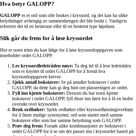
Hva betyr GALOPP?
GALOPP
er et ord som ofte brukes i kryssord, og det kan ha ulike
betydninger avhengig av sammenhengen det blir brukt i. Vanligvis
refererer det til en hesterase eller til en bestemt type løpshast.
Slik går du frem for å løse kryssordet
Her er noen trinn du kan følge for å løse kryssordoppgaven som
inneholder ordet GALOPP:
Les kryssordledetråden nøye:
Ta deg tid til å lese ledetråden
som er knyttet til ordet GALOPP for å forstå hva
kryssordoppgaven krever.
Sjekk antall bokstaver:
Se på antallet bokstaver i ordet
GALOPP, da dette kan gi deg hint om plasseringen av ordet.
Fyll inn kjente bokstaver:
Dersom du har noen kjente
bokstaver i ordet GALOPP, fyll disse inn først for å få en bedre
oversikt over kryssordet.
Bruk ordbøker:
Sjekk ordbøker eller kryssordløsningsverktøy
for å finne mulige synonymer, ord som starter med samme
bokstaver eller som har samme betydning som GALOPP.
Prøv deg frem:
Forsøk ulike kombinasjoner av bokstaver i
ordet GALOPP for å se om det passer inn i kryssordet basert på