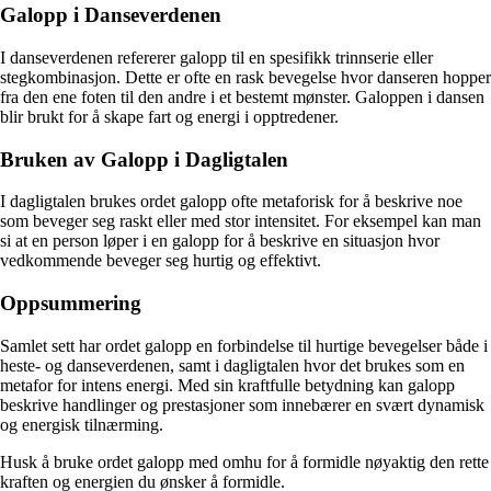
Galopp i Danseverdenen
I danseverdenen refererer galopp til en spesifikk trinnserie eller
stegkombinasjon. Dette er ofte en rask bevegelse hvor danseren hopper
fra den ene foten til den andre i et bestemt mønster. Galoppen i dansen
blir brukt for å skape fart og energi i opptredener.
Bruken av Galopp i Dagligtalen
I dagligtalen brukes ordet galopp ofte metaforisk for å beskrive noe
som beveger seg raskt eller med stor intensitet. For eksempel kan man
si at en person løper i en galopp for å beskrive en situasjon hvor
vedkommende beveger seg hurtig og effektivt.
Oppsummering
Samlet sett har ordet galopp en forbindelse til hurtige bevegelser både i
heste- og danseverdenen, samt i dagligtalen hvor det brukes som en
metafor for intens energi. Med sin kraftfulle betydning kan galopp
beskrive handlinger og prestasjoner som innebærer en svært dynamisk
og energisk tilnærming.
Husk å bruke ordet galopp med omhu for å formidle nøyaktig den rette
kraften og energien du ønsker å formidle.