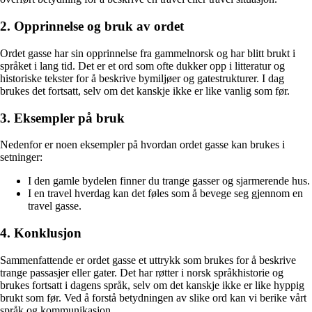
2. Opprinnelse og bruk av ordet
Ordet gasse har sin opprinnelse fra gammelnorsk og har blitt brukt i
språket i lang tid. Det er et ord som ofte dukker opp i litteratur og
historiske tekster for å beskrive bymiljøer og gatestrukturer. I dag
brukes det fortsatt, selv om det kanskje ikke er like vanlig som før.
3. Eksempler på bruk
Nedenfor er noen eksempler på hvordan ordet gasse kan brukes i
setninger:
I den gamle bydelen finner du trange gasser og sjarmerende hus.
I en travel hverdag kan det føles som å bevege seg gjennom en
travel gasse.
4. Konklusjon
Sammenfattende er ordet gasse et uttrykk som brukes for å beskrive
trange passasjer eller gater. Det har røtter i norsk språkhistorie og
brukes fortsatt i dagens språk, selv om det kanskje ikke er like hyppig
brukt som før. Ved å forstå betydningen av slike ord kan vi berike vårt
språk og kommunikasjon.