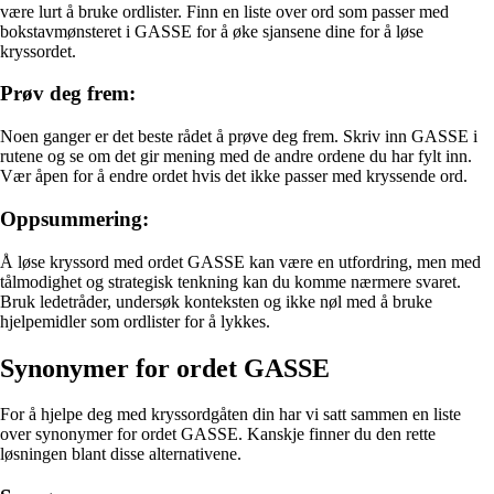
være lurt å bruke ordlister. Finn en liste over ord som passer med
bokstavmønsteret i GASSE for å øke sjansene dine for å løse
kryssordet.
Prøv deg frem:
Noen ganger er det beste rådet å prøve deg frem. Skriv inn GASSE i
rutene og se om det gir mening med de andre ordene du har fylt inn.
Vær åpen for å endre ordet hvis det ikke passer med kryssende ord.
Oppsummering:
Å løse kryssord med ordet GASSE kan være en utfordring, men med
tålmodighet og strategisk tenkning kan du komme nærmere svaret.
Bruk ledetråder, undersøk konteksten og ikke nøl med å bruke
hjelpemidler som ordlister for å lykkes.
Synonymer for ordet GASSE
For å hjelpe deg med kryssordgåten din har vi satt sammen en liste
over synonymer for ordet GASSE. Kanskje finner du den rette
løsningen blant disse alternativene.