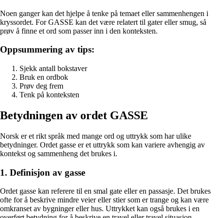
Noen ganger kan det hjelpe å tenke på temaet eller sammenhengen i
kryssordet. For GASSE kan det være relatert til gater eller smug, så
prøv å finne et ord som passer inn i den konteksten.
Oppsummering av tips:
Sjekk antall bokstaver
Bruk en ordbok
Prøv deg frem
Tenk på konteksten
Betydningen av ordet GASSE
Norsk er et rikt språk med mange ord og uttrykk som har ulike
betydninger. Ordet gasse er et uttrykk som kan variere avhengig av
kontekst og sammenheng det brukes i.
1. Definisjon av gasse
Ordet gasse kan referere til en smal gate eller en passasje. Det brukes
ofte for å beskrive mindre veier eller stier som er trange og kan være
omkranset av bygninger eller hus. Uttrykket kan også brukes i en
overført betydning for å beskrive en travel eller travel situasjon.