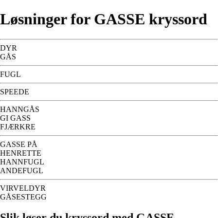
Løsninger for GASSE kryssord
DYR
GÅS
FUGL
SPEEDE
HANNGÅS
GI GASS
FJÆRKRE
GASSE PÅ
HENRETTE
HANNFUGL
ANDEFUGL
VIRVELDYR
GÅSESTEGG
Slik løser du kryssord med GASSE