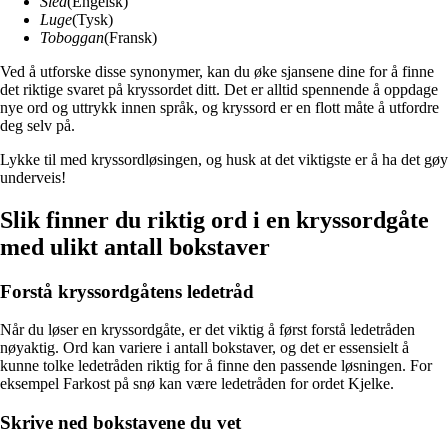
Sled
(Engelsk)
Luge
(Tysk)
Toboggan
(Fransk)
Ved å utforske disse synonymer, kan du øke sjansene dine for å finne
det riktige svaret på kryssordet ditt. Det er alltid spennende å oppdage
nye ord og uttrykk innen språk, og kryssord er en flott måte å utfordre
deg selv på.
Lykke til med kryssordløsingen, og husk at det viktigste er å ha det gøy
underveis!
Slik finner du riktig ord i en kryssordgåte
med ulikt antall bokstaver
Forstå kryssordgåtens ledetråd
Når du løser en kryssordgåte, er det viktig å først forstå ledetråden
nøyaktig. Ord kan variere i antall bokstaver, og det er essensielt å
kunne tolke ledetråden riktig for å finne den passende løsningen. For
eksempel Farkost på snø kan være ledetråden for ordet Kjelke.
Skrive ned bokstavene du vet