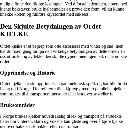
mulig å finne den riktige løsningen. Ved å forstå ledetråden, notere ned
kjente bokstaver, bruke hjelpemidler og prøve deg frem, vil du kunne
knekke koden og fullføre kryssordet med suksess.
Den Skjulte Betydningen av Ordet
KJELKE
Ordet kjelke er et begrep som ofte assosieres med vinter og snø, men
har du noen gang lurt på den virkelige betydningen av dette ordet? La
oss utforske og avdekke den skjulte dypere meningen bak dette norske
ordet.
Opprinnelse og Historie
Ordet kjelke har sin opprinnelse i gammelnorsk språk og har blitt brukt
i lang tid i Norge. Det refererer til et kjøretøy med to parallelle bjelker
som brukes til å transportere personer eller last over snø eller is.
Bruksområder
I Norge brukes kjelker hovedsakelig til lek og transport på snødekte
flater om vinteren. Barn og voksne kan glede seg over å kjøre kjelke
nedover bakker i skibakker eller i nærområdet.