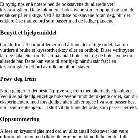
Et nyttig tips er å notere ned de bokstavene du allerede vet i
kryssordgåten. Dette inkluderer bokstavene som er oppgitt og som du
er sikker på er riktige. Ved å ha disse bokstavene foran deg, blir det
enklere å se mulige ord som passer med de ledige plassene.
Benytt et hjelpemiddel
Om du fortsatt har problemer med å finne det riktige ordet, kan du
vurdere å bruke et kryssordverktøy eller en ordbok. Disse verktøyene
lar deg søke etter ord basert på antall bokstaver og de bokstavene du
allerede har. Dette kan være til stor hjelp når du står fast i en
kryssordgåte med ord av ulikt antall bokstaver.
Prøv deg frem
Noen ganger er det beste å prøve seg frem med alternative løsninger.
Ved å se på de tilgjengelige bokstavene rundt det ukjente ordet, kan du
eksperimentere med forskjellige alternativer og se hva som passer best
inn i sammenhengen. Til slutt vil du finne det ordet som passer perfekt.
Oppsummering
Å løse en kryssordgåte med ord av ulikt antall bokstaver kan være
utfordrende, men med riktig tilnærming og tålmodighet er det fullt