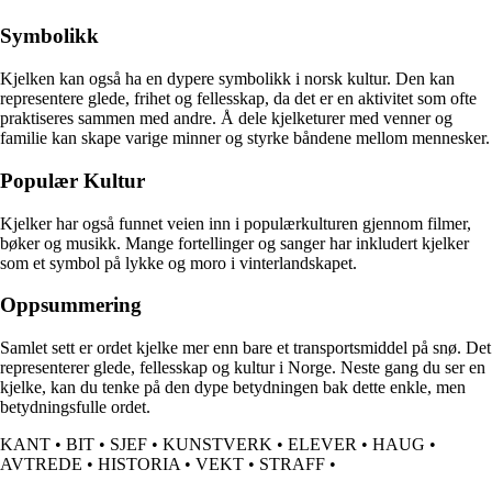
Symbolikk
Kjelken kan også ha en dypere symbolikk i norsk kultur. Den kan
representere glede, frihet og fellesskap, da det er en aktivitet som ofte
praktiseres sammen med andre. Å dele kjelketurer med venner og
familie kan skape varige minner og styrke båndene mellom mennesker.
Populær Kultur
Kjelker har også funnet veien inn i populærkulturen gjennom filmer,
bøker og musikk. Mange fortellinger og sanger har inkludert kjelker
som et symbol på lykke og moro i vinterlandskapet.
Oppsummering
Samlet sett er ordet kjelke mer enn bare et transportsmiddel på snø. Det
representerer glede, fellesskap og kultur i Norge. Neste gang du ser en
kjelke, kan du tenke på den dype betydningen bak dette enkle, men
betydningsfulle ordet.
KANT
•
BIT
•
SJEF
•
KUNSTVERK
•
ELEVER
•
HAUG
•
AVTREDE
•
HISTORIA
•
VEKT
•
STRAFF
•