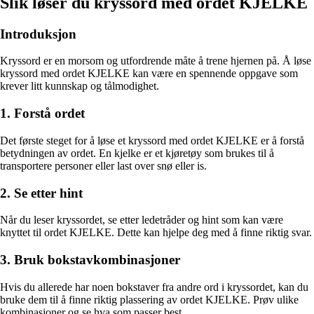
Slik løser du kryssord med ordet KJELKE
Introduksjon
Kryssord er en morsom og utfordrende måte å trene hjernen på. Å løse
kryssord med ordet KJELKE kan være en spennende oppgave som
krever litt kunnskap og tålmodighet.
1. Forstå ordet
Det første steget for å løse et kryssord med ordet KJELKE er å forstå
betydningen av ordet. En kjelke er et kjøretøy som brukes til å
transportere personer eller last over snø eller is.
2. Se etter hint
Når du leser kryssordet, se etter ledetråder og hint som kan være
knyttet til ordet KJELKE. Dette kan hjelpe deg med å finne riktig svar.
3. Bruk bokstavkombinasjoner
Hvis du allerede har noen bokstaver fra andre ord i kryssordet, kan du
bruke dem til å finne riktig plassering av ordet KJELKE. Prøv ulike
kombinasjoner og se hva som passer best.