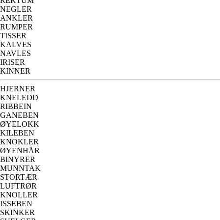
REKTUM
NEGLER
ANKLER
RUMPER
TISSER
KALVES
NAVLES
IRISER
KINNER
HJERNER
KNELEDD
RIBBEIN
GANEBEN
ØYELOKK
KILEBEN
KNOKLER
ØYENHÅR
BINYRER
MUNNTAK
STORTÆR
LUFTRØR
KNOLLER
ISSEBEN
SKINKER