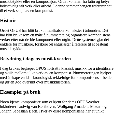
musikkstykke eller en komposisjon. Ordet kommer fra latin og betyr
bokstavelig talt verk eller arbeid. I denne sammenhengen refererer det
til et verk skapt av en komponist.
Historie
Ordet OPUS har blitt brukt i musikalske kontekster i århundrer. Det
har blitt brukt som en måte å nummerere og organisere komponistens
verker etter når de ble komponert eller utgitt. Dette systemet gjør det
enklere for musikere, forskere og entusiaster å referere til et bestemt
musikkstykke.
Betydning i dagens musikkverden
I dag brukes begrepet OPUS fortsatt i klassisk musikk for å identifisere
og skille mellom ulike verk av en komponist. Nummereringen hjelper
med å skape en klar kronologisk rekkefølge for komponistens arbeider,
og gir en god oversikt over musikkhistorien.
Eksempler på bruk
Noen kjente komponister som er kjent for deres OPUS-verker
inkluderer Ludwig van Beethoven, Wolfgang Amadeus Mozart og
Johann Sebastian Bach. Hver av disse komponistene har et unikt