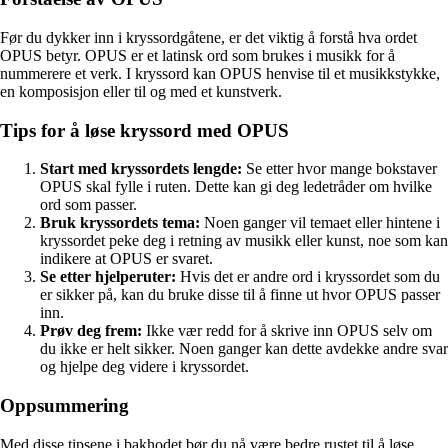
Før du dykker inn i kryssordgåtene, er det viktig å forstå hva ordet
OPUS betyr. OPUS er et latinsk ord som brukes i musikk for å
nummerere et verk. I kryssord kan OPUS henvise til et musikkstykke,
en komposisjon eller til og med et kunstverk.
Tips for å løse kryssord med OPUS
Start med kryssordets lengde:
Se etter hvor mange bokstaver
OPUS skal fylle i ruten. Dette kan gi deg ledetråder om hvilke
ord som passer.
Bruk kryssordets tema:
Noen ganger vil temaet eller hintene i
kryssordet peke deg i retning av musikk eller kunst, noe som kan
indikere at OPUS er svaret.
Se etter hjelperuter:
Hvis det er andre ord i kryssordet som du
er sikker på, kan du bruke disse til å finne ut hvor OPUS passer
inn.
Prøv deg frem:
Ikke vær redd for å skrive inn OPUS selv om
du ikke er helt sikker. Noen ganger kan dette avdekke andre svar
og hjelpe deg videre i kryssordet.
Oppsummering
Med disse tipsene i bakhodet bør du nå være bedre rustet til å løse