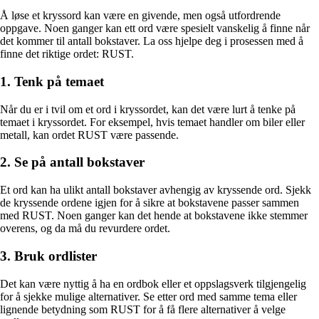
Å løse et kryssord kan være en givende, men også utfordrende
oppgave. Noen ganger kan ett ord være spesielt vanskelig å finne når
det kommer til antall bokstaver. La oss hjelpe deg i prosessen med å
finne det riktige ordet: RUST.
1. Tenk på temaet
Når du er i tvil om et ord i kryssordet, kan det være lurt å tenke på
temaet i kryssordet. For eksempel, hvis temaet handler om biler eller
metall, kan ordet RUST være passende.
2. Se på antall bokstaver
Et ord kan ha ulikt antall bokstaver avhengig av kryssende ord. Sjekk
de kryssende ordene igjen for å sikre at bokstavene passer sammen
med RUST. Noen ganger kan det hende at bokstavene ikke stemmer
overens, og da må du revurdere ordet.
3. Bruk ordlister
Det kan være nyttig å ha en ordbok eller et oppslagsverk tilgjengelig
for å sjekke mulige alternativer. Se etter ord med samme tema eller
lignende betydning som RUST for å få flere alternativer å velge