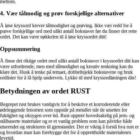
mellom.
4. Vær tålmodig og prøv forskjellige alternativer
Å løse kryssord krever tålmodighet og prøving. Ikke vær redd for å
prøve forskjellige ord med ulikt antall bokstaver før du finner det rette
ordet. Det kan være nøkkelen til å løse kryssordet ditt!
Oppsummering
Å finne det riktige ordet med ulikt antall bokstaver i kryssordet ditt kan
være utfordrende, men med tålmodighet og kreativ tenkning kan du
klare det. Husk å tenke på temaet, dobbeltsjekk bokstavene og bruk
ordlister for å få hjelp underveis. Lykke til med kryssordløsingen din!
Betydningen av ordet RUST
Begrepet rust brukes vanligvis for å beskrive et korroderende eller
ødeleggende fenomen som oppstår på metaller når de utsettes for
fuktighet og oksygen over tid. Rust opptrer hovedsakelig på jern- og
stålbaserte materialer og er et vanlig problem som kan påvirke både
utseendet og strukturen til gjenstander. Det er viktig å forstå hva rust er
og hvordan man kan forebygge det for å opprettholde materialenes
levetid.