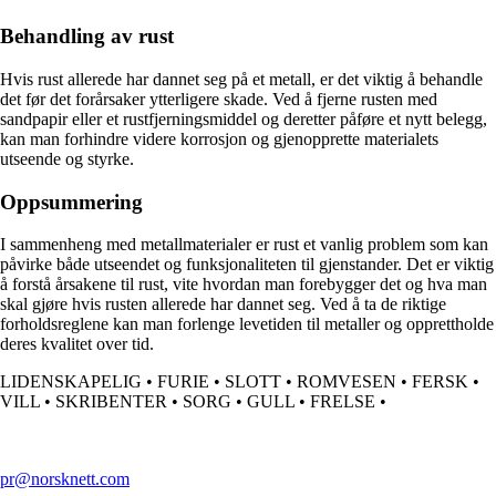
Behandling av rust
Hvis rust allerede har dannet seg på et metall, er det viktig å behandle
det før det forårsaker ytterligere skade. Ved å fjerne rusten med
sandpapir eller et rustfjerningsmiddel og deretter påføre et nytt belegg,
kan man forhindre videre korrosjon og gjenopprette materialets
utseende og styrke.
Oppsummering
I sammenheng med metallmaterialer er rust et vanlig problem som kan
påvirke både utseendet og funksjonaliteten til gjenstander. Det er viktig
å forstå årsakene til rust, vite hvordan man forebygger det og hva man
skal gjøre hvis rusten allerede har dannet seg. Ved å ta de riktige
forholdsreglene kan man forlenge levetiden til metaller og opprettholde
deres kvalitet over tid.
LIDENSKAPELIG
•
FURIE
•
SLOTT
•
ROMVESEN
•
FERSK
•
VILL
•
SKRIBENTER
•
SORG
•
GULL
•
FRELSE
•
pr@norsknett.com