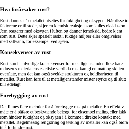
Hva forårsaker rust?
Rust dannes når metallet utsettes for fuktighet og oksygen. Når disse to
faktorene er til stede, skjer en kjemisk reaksjon som kalles oksidasjon.
Jern reagerer med oksygen i luften og danner jernoksid, bedre kjent
som rust. Dette skjer spesielt raskt i fuktige miljøer eller omgivelser
med saltvann, for eksempel ved sjøen.
Konsekvenser av rust
Rust kan ha alvorlige konsekvenser for metallgjenstander. Ikke bare
reduseres materialens estetiske verdi da rust kan gi en matt og skitten
overflate, men det kan også svekke strukturen og holdbarheten til
metallet. Rust kan føre til at metallgjenstander mister styrke og til slutt
blir ødelagt.
Forebygging av rust
Det finnes flere metoder for å forebygge rust på metaller. En effektiv
måte er å påføre et beskyttende belegg, for eksempel maling eller lakk,
som hindrer fuktighet og oksygen i å komme i direkte kontakt med
metallet. Regelmessig rengjøring og tørking av metaller kan også bidra
til å forhindre rust.