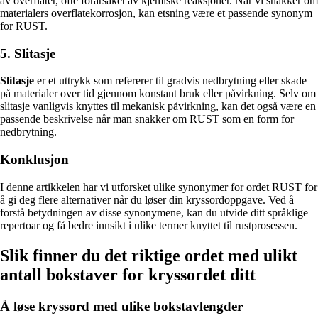
av overflater, ofte forårsaket av kjemiske reaksjoner. Når vi snakker om
materialers overflatekorrosjon, kan etsning være et passende synonym
for RUST.
5. Slitasje
Slitasje
er et uttrykk som refererer til gradvis nedbrytning eller skade
på materialer over tid gjennom konstant bruk eller påvirkning. Selv om
slitasje vanligvis knyttes til mekanisk påvirkning, kan det også være en
passende beskrivelse når man snakker om RUST som en form for
nedbrytning.
Konklusjon
I denne artikkelen har vi utforsket ulike synonymer for ordet RUST for
å gi deg flere alternativer når du løser din kryssordoppgave. Ved å
forstå betydningen av disse synonymene, kan du utvide ditt språklige
repertoar og få bedre innsikt i ulike termer knyttet til rustprosessen.
Slik finner du det riktige ordet med ulikt
antall bokstaver for kryssordet ditt
Å løse kryssord med ulike bokstavlengder