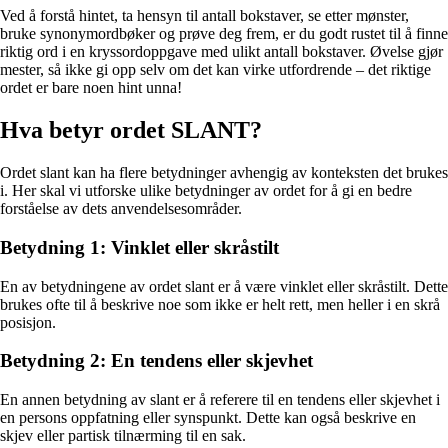
Ved å forstå hintet, ta hensyn til antall bokstaver, se etter mønster,
bruke synonymordbøker og prøve deg frem, er du godt rustet til å finne
riktig ord i en kryssordoppgave med ulikt antall bokstaver. Øvelse gjør
mester, så ikke gi opp selv om det kan virke utfordrende – det riktige
ordet er bare noen hint unna!
Hva betyr ordet SLANT?
Ordet slant kan ha flere betydninger avhengig av konteksten det brukes
i. Her skal vi utforske ulike betydninger av ordet for å gi en bedre
forståelse av dets anvendelsesområder.
Betydning 1: Vinklet eller skråstilt
En av betydningene av ordet slant er å være vinklet eller skråstilt. Dette
brukes ofte til å beskrive noe som ikke er helt rett, men heller i en skrå
posisjon.
Betydning 2: En tendens eller skjevhet
En annen betydning av slant er å referere til en tendens eller skjevhet i
en persons oppfatning eller synspunkt. Dette kan også beskrive en
skjev eller partisk tilnærming til en sak.