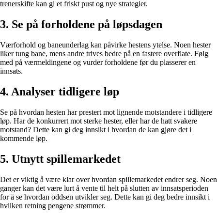
trenerskifte kan gi et friskt pust og nye strategier.
3. Se på forholdene på løpsdagen
Værforhold og baneunderlag kan påvirke hestens ytelse. Noen hester
liker tung bane, mens andre trives bedre på en fastere overflate. Følg
med på værmeldingene og vurder forholdene før du plasserer en
innsats.
4. Analyser tidligere løp
Se på hvordan hesten har prestert mot lignende motstandere i tidligere
løp. Har de konkurrert mot sterke hester, eller har de hatt svakere
motstand? Dette kan gi deg innsikt i hvordan de kan gjøre det i
kommende løp.
5. Utnytt spillemarkedet
Det er viktig å være klar over hvordan spillemarkedet endrer seg. Noen
ganger kan det være lurt å vente til helt på slutten av innsatsperioden
for å se hvordan oddsen utvikler seg. Dette kan gi deg bedre innsikt i
hvilken retning pengene strømmer.