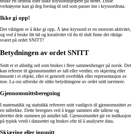
bruke en ordbok eller ulike kryssordhjelpere på nettet. Disse
verktøyene kan gi deg forslag til ord som passer inn i kryssordruta.
Ikke gi opp!
Det viktigste er å ikke gi opp. Å løse kryssord er en morsom aktivitet,
og ved å bruke litt tid og kreativitet vil du til slutt finne det riktige
svaret på ordet SNITT!
Betydningen av ordet SNITT
Snitt er et allsidig ord som brukes i flere sammenhenger på norsk. Det
kan referere til gjennomsnittet av tall eller verdier, en skjæring eller
innsnitt i et objekt, eller et generelt overblikk eller representasjon av
noe. La oss utforske de ulike betydningene av ordet snitt nærmere.
Gjennomsnittsberegning
I matematikk og statistikk refererer snitt vanligvis til gjennomsnittet av
en tallrekke. Dette beregnes ved å legge sammen alle tallene og
deretter dele summen på antallet tall. Gjennomsnittet gir en indikasjon
på typisk verdi i datasettet og brukes ofte til å analysere data.
Skjæring eller innsnitt