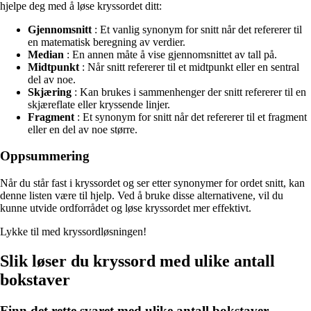
hjelpe deg med å løse kryssordet ditt:
Gjennomsnitt
: Et vanlig synonym for snitt når det refererer til
en matematisk beregning av verdier.
Median
: En annen måte å vise gjennomsnittet av tall på.
Midtpunkt
: Når snitt refererer til et midtpunkt eller en sentral
del av noe.
Skjæring
: Kan brukes i sammenhenger der snitt refererer til en
skjæreflate eller kryssende linjer.
Fragment
: Et synonym for snitt når det refererer til et fragment
eller en del av noe større.
Oppsummering
Når du står fast i kryssordet og ser etter synonymer for ordet snitt, kan
denne listen være til hjelp. Ved å bruke disse alternativene, vil du
kunne utvide ordforrådet og løse kryssordet mer effektivt.
Lykke til med kryssordløsningen!
Slik løser du kryssord med ulike antall
bokstaver
Finn det rette svaret med ulike antall bokstaver