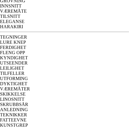
GROVNING
INNSNITT
VÆREMÅTE
TILSNITT
ELEGANSE
HARAKIRI
TEGNINGER
LURE KNEP
FERDIGHET
FLENG OPP
KYNDIGHET
UTSEENDER
LEILIGHET
TILFELLER
UTFORMING
DYKTIGHET
VÆREMÅTER
SKIKKELSE
LINOSNITT
SKRUBBSÅR
ANLEDNING
TEKNIKKER
FATTEEVNE
KUNSTGREP