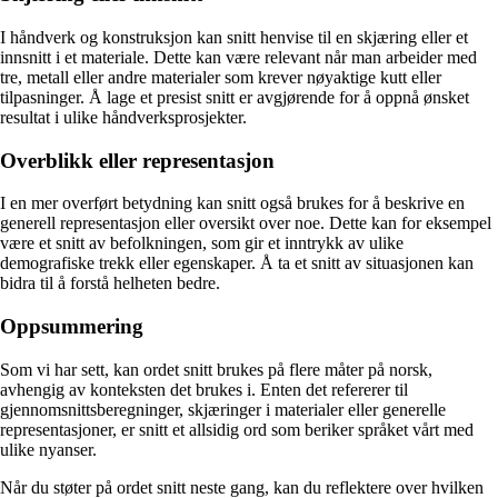
I håndverk og konstruksjon kan snitt henvise til en skjæring eller et
innsnitt i et materiale. Dette kan være relevant når man arbeider med
tre, metall eller andre materialer som krever nøyaktige kutt eller
tilpasninger. Å lage et presist snitt er avgjørende for å oppnå ønsket
resultat i ulike håndverksprosjekter.
Overblikk eller representasjon
I en mer overført betydning kan snitt også brukes for å beskrive en
generell representasjon eller oversikt over noe. Dette kan for eksempel
være et snitt av befolkningen, som gir et inntrykk av ulike
demografiske trekk eller egenskaper. Å ta et snitt av situasjonen kan
bidra til å forstå helheten bedre.
Oppsummering
Som vi har sett, kan ordet snitt brukes på flere måter på norsk,
avhengig av konteksten det brukes i. Enten det refererer til
gjennomsnittsberegninger, skjæringer i materialer eller generelle
representasjoner, er snitt et allsidig ord som beriker språket vårt med
ulike nyanser.
Når du støter på ordet snitt neste gang, kan du reflektere over hvilken