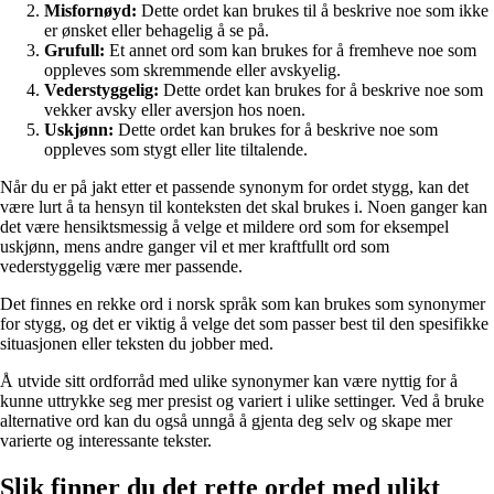
Misfornøyd:
Dette ordet kan brukes til å beskrive noe som ikke
er ønsket eller behagelig å se på.
Grufull:
Et annet ord som kan brukes for å fremheve noe som
oppleves som skremmende eller avskyelig.
Vederstyggelig:
Dette ordet kan brukes for å beskrive noe som
vekker avsky eller aversjon hos noen.
Uskjønn:
Dette ordet kan brukes for å beskrive noe som
oppleves som stygt eller lite tiltalende.
Når du er på jakt etter et passende synonym for ordet stygg, kan det
være lurt å ta hensyn til konteksten det skal brukes i. Noen ganger kan
det være hensiktsmessig å velge et mildere ord som for eksempel
uskjønn, mens andre ganger vil et mer kraftfullt ord som
vederstyggelig være mer passende.
Det finnes en rekke ord i norsk språk som kan brukes som synonymer
for stygg, og det er viktig å velge det som passer best til den spesifikke
situasjonen eller teksten du jobber med.
Å utvide sitt ordforråd med ulike synonymer kan være nyttig for å
kunne uttrykke seg mer presist og variert i ulike settinger. Ved å bruke
alternative ord kan du også unngå å gjenta deg selv og skape mer
varierte og interessante tekster.
Slik finner du det rette ordet med ulikt