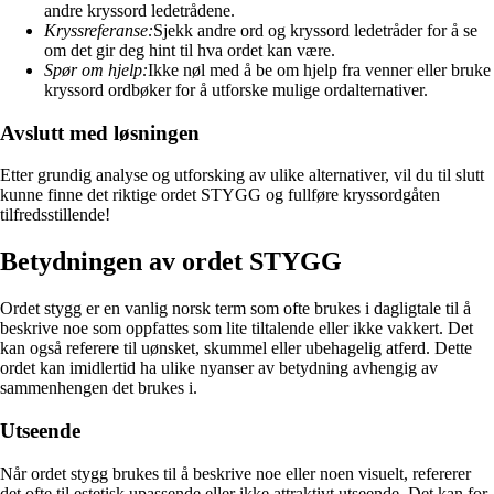
andre kryssord ledetrådene.
Kryssreferanse:
Sjekk andre ord og kryssord ledetråder for å se
om det gir deg hint til hva ordet kan være.
Spør om hjelp:
Ikke nøl med å be om hjelp fra venner eller bruke
kryssord ordbøker for å utforske mulige ordalternativer.
Avslutt med løsningen
Etter grundig analyse og utforsking av ulike alternativer, vil du til slutt
kunne finne det riktige ordet STYGG og fullføre kryssordgåten
tilfredsstillende!
Betydningen av ordet STYGG
Ordet stygg er en vanlig norsk term som ofte brukes i dagligtale til å
beskrive noe som oppfattes som lite tiltalende eller ikke vakkert. Det
kan også referere til uønsket, skummel eller ubehagelig atferd. Dette
ordet kan imidlertid ha ulike nyanser av betydning avhengig av
sammenhengen det brukes i.
Utseende
Når ordet stygg brukes til å beskrive noe eller noen visuelt, refererer
det ofte til estetisk upassende eller ikke attraktivt utseende. Det kan for