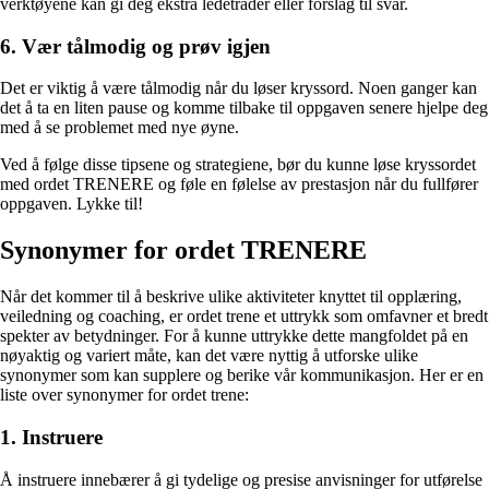
verktøyene kan gi deg ekstra ledetråder eller forslag til svar.
6. Vær tålmodig og prøv igjen
Det er viktig å være tålmodig når du løser kryssord. Noen ganger kan
det å ta en liten pause og komme tilbake til oppgaven senere hjelpe deg
med å se problemet med nye øyne.
Ved å følge disse tipsene og strategiene, bør du kunne løse kryssordet
med ordet TRENERE og føle en følelse av prestasjon når du fullfører
oppgaven. Lykke til!
Synonymer for ordet TRENERE
Når det kommer til å beskrive ulike aktiviteter knyttet til opplæring,
veiledning og coaching, er ordet trene et uttrykk som omfavner et bredt
spekter av betydninger. For å kunne uttrykke dette mangfoldet på en
nøyaktig og variert måte, kan det være nyttig å utforske ulike
synonymer som kan supplere og berike vår kommunikasjon. Her er en
liste over synonymer for ordet trene:
1. Instruere
Å instruere innebærer å gi tydelige og presise anvisninger for utførelse