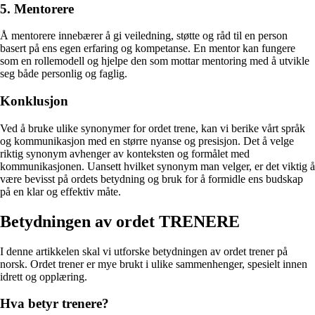
5. Mentorere
Å mentorere innebærer å gi veiledning, støtte og råd til en person
basert på ens egen erfaring og kompetanse. En mentor kan fungere
som en rollemodell og hjelpe den som mottar mentoring med å utvikle
seg både personlig og faglig.
Konklusjon
Ved å bruke ulike synonymer for ordet trene, kan vi berike vårt språk
og kommunikasjon med en større nyanse og presisjon. Det å velge
riktig synonym avhenger av konteksten og formålet med
kommunikasjonen. Uansett hvilket synonym man velger, er det viktig å
være bevisst på ordets betydning og bruk for å formidle ens budskap
på en klar og effektiv måte.
Betydningen av ordet TRENERE
I denne artikkelen skal vi utforske betydningen av ordet trener på
norsk. Ordet trener er mye brukt i ulike sammenhenger, spesielt innen
idrett og opplæring.
Hva betyr trenere?