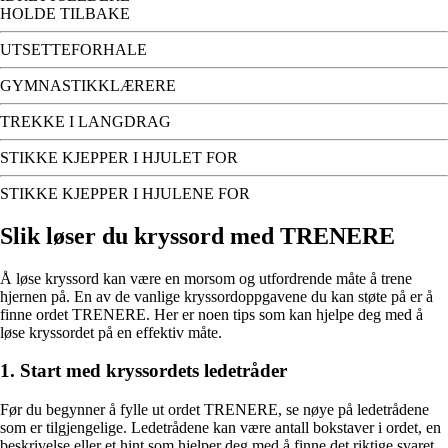
HOLDE TILBAKE
UTSETTEFORHALE
GYMNASTIKKLÆRERE
TREKKE I LANGDRAG
STIKKE KJEPPER I HJULET FOR
STIKKE KJEPPER I HJULENE FOR
Slik løser du kryssord med TRENERE
Å løse kryssord kan være en morsom og utfordrende måte å trene
hjernen på. En av de vanlige kryssordoppgavene du kan støte på er å
finne ordet TRENERE. Her er noen tips som kan hjelpe deg med å
løse kryssordet på en effektiv måte.
1. Start med kryssordets ledetråder
Før du begynner å fylle ut ordet TRENERE, se nøye på ledetrådene
som er tilgjengelige. Ledetrådene kan være antall bokstaver i ordet, en
beskrivelse eller et hint som hjelper deg med å finne det riktige svaret.