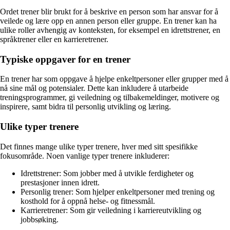
Ordet trener blir brukt for å beskrive en person som har ansvar for å
veilede og lære opp en annen person eller gruppe. En trener kan ha
ulike roller avhengig av konteksten, for eksempel en idrettstrener, en
språktrener eller en karrieretrener.
Typiske oppgaver for en trener
En trener har som oppgave å hjelpe enkeltpersoner eller grupper med å
nå sine mål og potensialer. Dette kan inkludere å utarbeide
treningsprogrammer, gi veiledning og tilbakemeldinger, motivere og
inspirere, samt bidra til personlig utvikling og læring.
Ulike typer trenere
Det finnes mange ulike typer trenere, hver med sitt spesifikke
fokusområde. Noen vanlige typer trenere inkluderer:
Idrettstrener: Som jobber med å utvikle ferdigheter og
prestasjoner innen idrett.
Personlig trener: Som hjelper enkeltpersoner med trening og
kosthold for å oppnå helse- og fitnessmål.
Karrieretrener: Som gir veiledning i karriereutvikling og
jobbsøking.