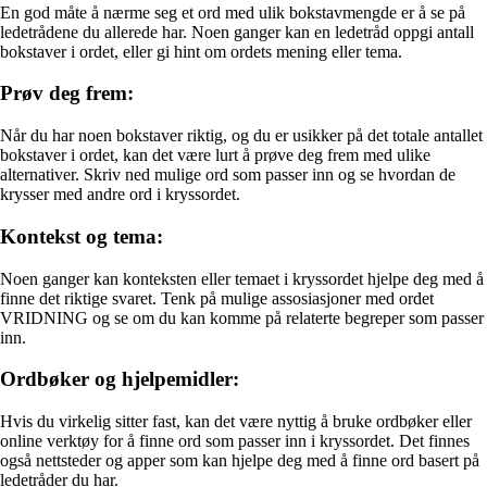
En god måte å nærme seg et ord med ulik bokstavmengde er å se på
ledetrådene du allerede har. Noen ganger kan en ledetråd oppgi antall
bokstaver i ordet, eller gi hint om ordets mening eller tema.
Prøv deg frem:
Når du har noen bokstaver riktig, og du er usikker på det totale antallet
bokstaver i ordet, kan det være lurt å prøve deg frem med ulike
alternativer. Skriv ned mulige ord som passer inn og se hvordan de
krysser med andre ord i kryssordet.
Kontekst og tema:
Noen ganger kan konteksten eller temaet i kryssordet hjelpe deg med å
finne det riktige svaret. Tenk på mulige assosiasjoner med ordet
VRIDNING og se om du kan komme på relaterte begreper som passer
inn.
Ordbøker og hjelpemidler:
Hvis du virkelig sitter fast, kan det være nyttig å bruke ordbøker eller
online verktøy for å finne ord som passer inn i kryssordet. Det finnes
også nettsteder og apper som kan hjelpe deg med å finne ord basert på
ledetråder du har.