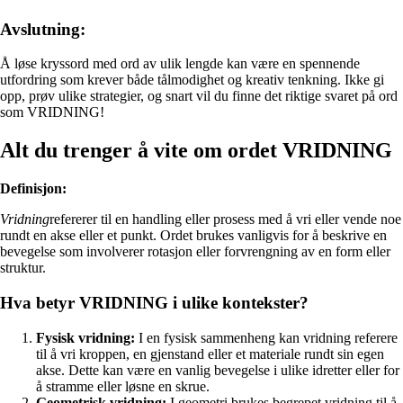
Avslutning:
Å løse kryssord med ord av ulik lengde kan være en spennende
utfordring som krever både tålmodighet og kreativ tenkning. Ikke gi
opp, prøv ulike strategier, og snart vil du finne det riktige svaret på ord
som VRIDNING!
Alt du trenger å vite om ordet VRIDNING
Definisjon:
Vridning
refererer til en handling eller prosess med å vri eller vende noe
rundt en akse eller et punkt. Ordet brukes vanligvis for å beskrive en
bevegelse som involverer rotasjon eller forvrengning av en form eller
struktur.
Hva betyr VRIDNING i ulike kontekster?
Fysisk vridning:
I en fysisk sammenheng kan vridning referere
til å vri kroppen, en gjenstand eller et materiale rundt sin egen
akse. Dette kan være en vanlig bevegelse i ulike idretter eller for
å stramme eller løsne en skrue.
Geometrisk vridning:
I geometri brukes begrepet vridning til å