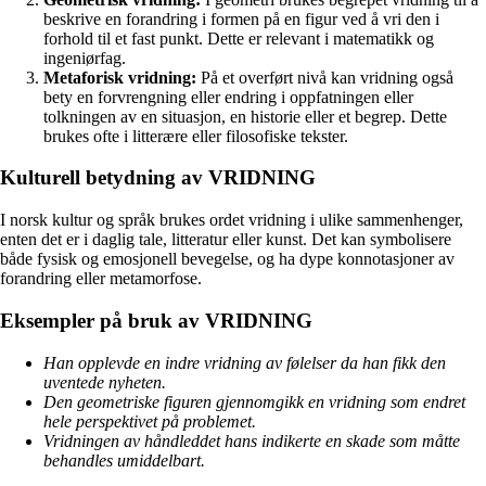
beskrive en forandring i formen på en figur ved å vri den i
forhold til et fast punkt. Dette er relevant i matematikk og
ingeniørfag.
Metaforisk vridning:
På et overført nivå kan vridning også
bety en forvrengning eller endring i oppfatningen eller
tolkningen av en situasjon, en historie eller et begrep. Dette
brukes ofte i litterære eller filosofiske tekster.
Kulturell betydning av VRIDNING
I norsk kultur og språk brukes ordet vridning i ulike sammenhenger,
enten det er i daglig tale, litteratur eller kunst. Det kan symbolisere
både fysisk og emosjonell bevegelse, og ha dype konnotasjoner av
forandring eller metamorfose.
Eksempler på bruk av VRIDNING
Han opplevde en indre vridning av følelser da han fikk den
uventede nyheten.
Den geometriske figuren gjennomgikk en vridning som endret
hele perspektivet på problemet.
Vridningen av håndleddet hans indikerte en skade som måtte
behandles umiddelbart.