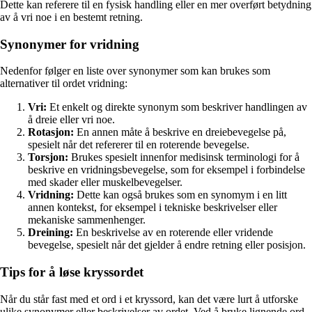
Dette kan referere til en fysisk handling eller en mer overført betydning
av å vri noe i en bestemt retning.
Synonymer for vridning
Nedenfor følger en liste over synonymer som kan brukes som
alternativer til ordet vridning:
Vri:
Et enkelt og direkte synonym som beskriver handlingen av
å dreie eller vri noe.
Rotasjon:
En annen måte å beskrive en dreiebevegelse på,
spesielt når det refererer til en roterende bevegelse.
Torsjon:
Brukes spesielt innenfor medisinsk terminologi for å
beskrive en vridningsbevegelse, som for eksempel i forbindelse
med skader eller muskelbevegelser.
Vridning:
Dette kan også brukes som en synomym i en litt
annen kontekst, for eksempel i tekniske beskrivelser eller
mekaniske sammenhenger.
Dreining:
En beskrivelse av en roterende eller vridende
bevegelse, spesielt når det gjelder å endre retning eller posisjon.
Tips for å løse kryssordet
Når du står fast med et ord i et kryssord, kan det være lurt å utforske
ulike synonymer eller beskrivelser av ordet. Ved å bruke lignende ord